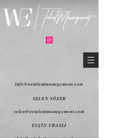
info@wetalentmanagement.com
SELEN SÖZER
selen@wetalentmanagement.com
ELÇİN URASLI