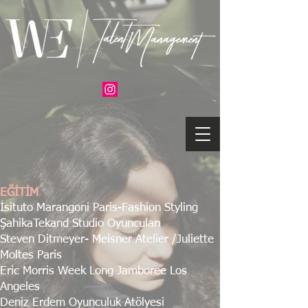
EĞİTİM
İsituto Marangoni Paris-Fashion Styling
ŞahikaTekand Studio Oyuncuları
Steven Ditmeyer- Meisner Atelier /Juliette
Moltes Paris
Eric Morris Week Long Jamboree Los
Angeles
Deniz Erdem Oyunculuk Atölyesi