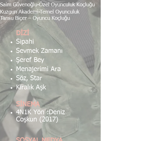
Saim Güvenoğlu-Özel Oyunculuk Koçluğu
Kuzgun Akademi-Temel Oyunculuk
Tansu Biçer – Oyuncu Koçluğu
DİZİ
Sipahi
Sevmek Zamanı
Şeref Bey
Menajerimi Ara
Söz, Star
Kiralık Aşk
SİNEMA
4N1K Yön :Deniz
Coşkun (2017)
SOSYAL MEDYA